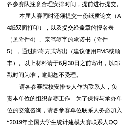
各参赛队注意合理安排时间，提前进行提交。
本届大赛同时还须提交一份纸质论文（
A
4
纸双面打印），以及提交经盖章的报名表
（见附件
4
）、亲笔签字的承诺书（附件
5
），通过邮寄方式寄出（建议使用
EMS
或顺
丰）。以上材料请于
6
月
30
日之前寄出，以邮
戳时间为准，逾期恕不受理。
请各参赛院校安排专人作为联系人，负
责本单位的组织参赛工作。为了保持与承办单
位的交流咨询，请各参赛单位联系人务必加入
“
2019
年全国大学生统计建模大赛联系人
QQ