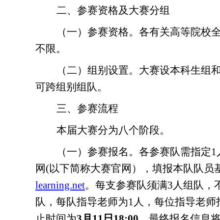
二、参赛
资格及大赛分组
（一）参赛资格。
各有关高等院校
不限。
（二）组别设置。
大赛设本科生组
可跨组别组队
。
三、参赛流程
本届大赛分为
八
个阶段。
（一）参赛报名。
各参赛队需指定
网(以下简称大赛官网），填报本队队员
learning.net
。每支参赛队须满3人组队，
队，每队指导老师
为1人，每位指导老师
止时间为
3月11日18:00
，最终报名信息