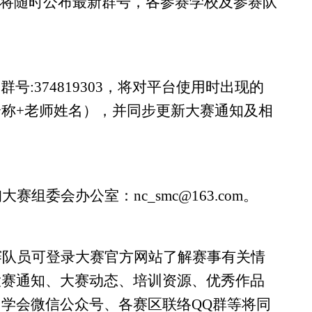
，将随时公布最新群号，各参赛学校及参赛队
号:374819303
，
将对平台使用时出现的
全称
+老师姓名
）
，并同步更新大赛通知及相
询大赛
组委会办公室：
nc_smc@163.com
。
赛队员
可登录
大赛官方网站
了解赛事有关情
大赛通知、大赛动态、培训资源、优秀作品
、
学会微信公众号、
各赛区
联络
QQ
群等将同