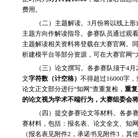
费用。
（二）主题解读。
3月份将以线上
主题方向作解读指导。参赛队员通过观
主题解读相关资料将登载在大赛官网。
析建模平台等部分资源，可在大赛官网“
（三）论文撰写。
各参赛队须于
4月
文
字符数（计空格）
不得超过16000字
论文
正文部分
进行
“
知网
”
查重复检
，
重复
的
论文
视为学术不端行为，
大赛
组委会
（四）提交参赛论文等材料。
各参
赛
材料，包括：报名表、
论文全文、
知
（报名表见附件2，承诺书见附件3，其