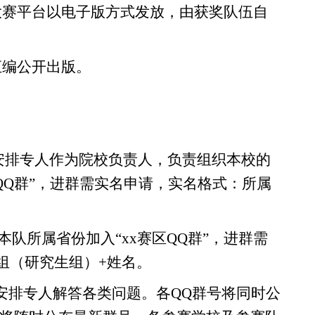
大赛平台
以
电子版方式发放
，由获奖队伍自
汇编
公开出版。
安排专人作为院校
负责
人，负责组织本
校
的
QQ
群
”，
进群需实名申请，实名格式：所属
队所属省份加入“xx赛区QQ群”，
进群需
组
（研究生组）
+姓名。
安排专人解答各类问题。
各
QQ群号将同时公