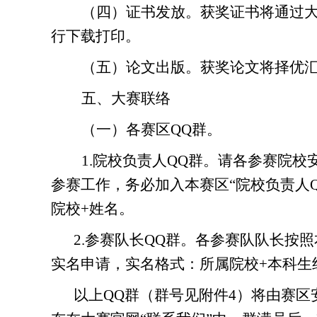
（四）证书发放。
获奖证书
将
通过
行下载
打印。
（五）论文出版。
获奖论文将
择优
五
、大赛联
络
（一）各赛区QQ群。
1.
院校
负责
人
QQ群。
请
各参赛院校
参赛工作，务必加入
本赛区
“
院校
负责
人
院校
+姓名。
2.
参赛队长
QQ群。各参赛队队长按照本
实名申请，实名格式：所属院校
+本科生
以上
QQ群
（
群
号见附件
4
）
将由
赛区