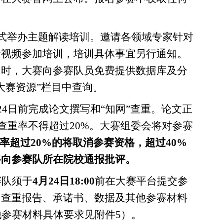
形式举办主题解读培训。邀请各领域专家针对
看视频参加培训，培训具体事宜另行通知。
同时，大赛向参赛队员免费提供数据库及分
大赛资源”栏目中查询。
24日
前
完成论文
撰写
和“
知网
”查重。
论文正
，查重率不得超过20%。
大赛
组
委会将对参赛
率超过
20%
的
将
取消参赛资格，超过
40%
将向参赛队所在
院
校通报批评。
赛队
须
于
4月24日18:00
前在大赛
平台
提交参
网
查重报告
、
承诺书、
数据及
其他参赛材料
他参赛材料具体要求见附件5）
。