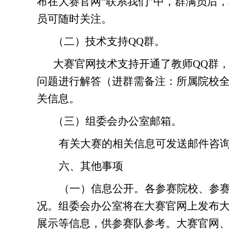
布在大赛官网“联系我们”中，群满员后
员可随时关注。
（二）技术支持QQ群。
大赛官网技术支持开通了教师
QQ群，群
问题进行解答
（
进群需备注
：
所属院校
关信息。
（三）组委会办公室邮箱。
有关大赛的
相关
信息可
发送邮件
咨
六
、其他事项
（一）信息公开。
各
参赛院校、参
况
。
组委会办公室
将在大赛
官网
上
发
布
展示等信息
，
供
参赛队
参考。
大赛官网