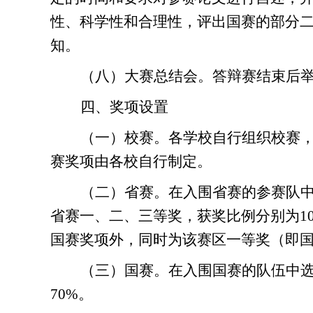
性、科学性和合理性
，评出国赛的部分
知。
（八）大赛总结会。
答辩赛结束后
四
、奖项设置
（一）校赛。
各学校自行组织校赛
赛奖项由各校自行制定。
（二）省赛。
在入围省赛的参赛队
省赛
一、二、三等奖，获奖比例分别为10
国赛奖项外，同时为该赛区一等奖（即
（三）国赛。
在
入围国赛的
队伍中
70%
。