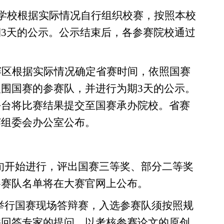
学校
根据
实际情况自行组织校赛，按照本校
3天的公示
。
公示结束后，各参赛
院校
通过
。
赛区根据实际情况确定
省
赛时间
，依照
国赛
入围国赛的参赛队
，并进行为期3天的公示
。
平台
将比赛结果提交
至国赛承办院校。省赛
赛组委会办公室公布。
旬开始进行，
评出
国赛三等奖
、
部分
二
等奖
参赛队名单
将在大赛
官网
上
公布。
举行国赛现场答辩赛，入选参赛队须按照规
并回答专家的提问，以考核参赛论文的原创