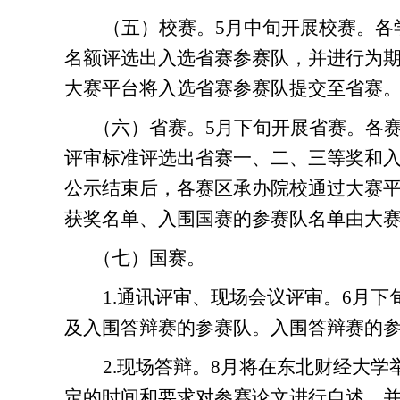
（五）校赛。
5月中旬开展校赛。
各
名额
评选
出入选省
赛
参赛队，并进行为期
大赛平台
将
入选省赛参赛队提交至省赛
（六）省赛。
5月下旬开展省赛。
各
评审标准评选出省赛一、二、三等奖
和
公示结束后，各
赛区
承办
院校
通过大赛
获奖名单、入围国赛的参赛队名单由大
（七）国赛。
1.通讯
评审、
现场
会议
评审。
6月下
及入围答
辩赛的
参赛队
。
入围答
辩赛的
2.
现场答辩。
8
月
将
在
东北财经
大学
定的时间和要求对参赛论文进行自述，