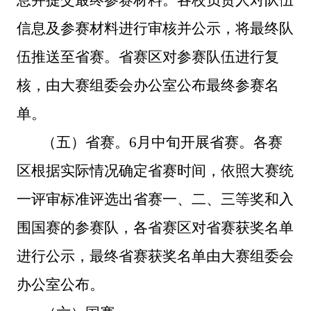
息并
提交最终参赛材料
。
各校负责人对
队伍
信息及参赛材料进行审核
并
公示，
将最终队
伍
推送至省赛。省赛区对参赛队伍进行复
核，由大赛组委会办公室公布最终参赛名
单。
（五）省赛。
6
月
中
旬
开展省赛
。
各赛
区根据实际情况确定
省
赛时间
，
依照
大赛统
一
评审标准评选出省赛一、二、三等奖
和
入
围国赛的参赛队
，各省赛区对省赛获奖名单
进行公示，最终
省赛获奖名
单由大赛组委会
办公室公布。