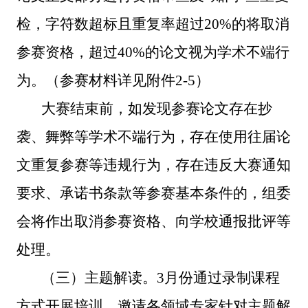
检
，字符数超标且
重复率超过
20%
的
将
取消
参赛资格，超过
40%的
论文
视为学术不端行
为
。（参赛材料详见附
件
2-5
）
大赛结束前，如发现参赛论文存在抄
袭、舞弊等学术不端行为，存在使用往届论
文重复参赛等违规行为，存在违反大赛通知
要求、承诺书条款等参赛基本条件的，组委
会将作出取消参赛资格、向学校通报批评等
处理。
（三）主题解读。
3月份
通过录制课程
方式开展培训。
邀请各领域专家针对
主
题解