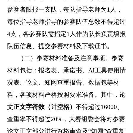
参赛者限报一支队，每队指导老师
为
1人，
每位指导老师指导的参赛队伍总数不得超过
4支
，
各参赛队需指定
1人作为队长负责填报
队伍信息、提交参赛材料及下载证书。
（二）参赛材料准备及注意事项。
参赛
材料包括：报名表、承诺书、
AI工具
使用情
况表、
论文、知网查重报告、数据包等材
料，各项材料严格按照要求准备。其中，
论
文
正文
字符数（计空格）
不得超过
16000、
查重率不得超过
20%，
大赛
组
委会将对参赛
论文
正文部分
进行
资格审查及
“
知网
”
查重复