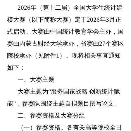
2026年（第十二届）全国大学生统计建
模大赛（以下简称大赛）定于2026年
3
月正
式
启动。大赛由中国统计教育学会主办，国
赛由内蒙古财经大学承办，
省赛由
27
个
赛区
院校承办（见附件
1
）。现将相关事宜通知
如下：
一、
大赛主题
大赛主题为
“
服务国家战略
创新统计赋
能
”
，参赛队围绕主题自拟题目撰写论文
。
二、参赛
资格及大赛分组
（一）参赛资格。
各有关高等院校全日