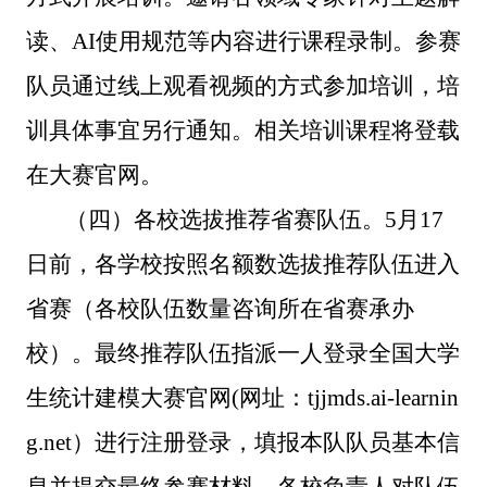
读、
AI使用规范等内容进行课程录制
。
参赛
队员通过线上观看视频的方式参加培训，培
训具体事宜另行通知。相关培训课程将登载
在大赛官网。
（四）各校
选拔
推荐
省赛队伍
。
5月
17
日前，
各学校按照
名额数选拔推荐队伍进入
省赛
（各校队伍数量
咨询
所在省赛承办
校）。
最终
推荐队伍
指派一人
登录全国大学
生统计建模大赛官网
(网址：
tjjmds.ai-learnin
g.net
）
进行注册登录
，填报本队队员基本信