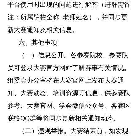
平台使用时出现的问题进行解答（进群需备
注：所属院校全称+老师姓名），并同步更
新大赛通知及相关信息。
六
、其他事项
（一）信息公开。
各
参赛院校、参赛队
员
可登录
大赛官方网站
了解赛事有关情况
。
组委会办公室
将在大赛
官网上
发
布
大赛通
知、大赛动态、培训资源等信息
，
供
参赛队
参考。
大赛官网、
学会微信公众号、
各赛区
联络
QQ
群等将同步更新相关通知动态。
（二）违规举报。
大赛结束前，如发现