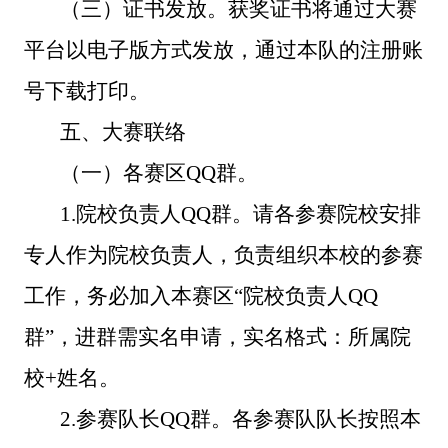
（三）证书发放。
获奖证书
将
通过大赛
平台
以
电子版方式发放
，
通过
本队
的注册账
号
下载
打印。
五
、大赛联
络
（一）各赛区
QQ群。
1.院校负责人QQ群。请
各参赛院校安排
专人作为院校
负责
人，负责组织本
校
的参赛
工作，务必加入
本赛区
“
院校
负责
人
QQ
群
”，
进群需实名申请，实名格式：所属院
校
+姓名。
2.参赛队长QQ群。各参赛队队长按照本